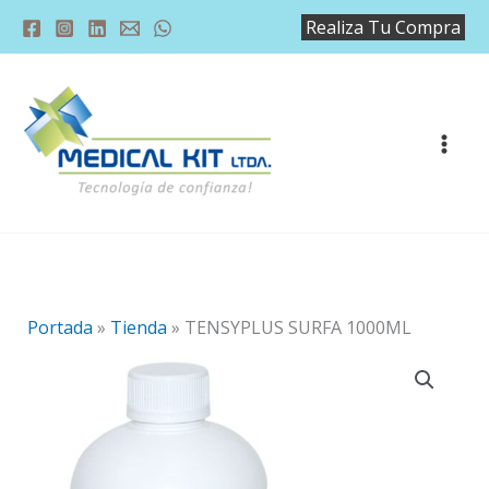
Ir
Realiza Tu Compra
al
contenido
Portada
»
Tienda
»
TENSYPLUS SURFA 1000ML
TENSYPLUS
SURFA
1000ML
cantidad