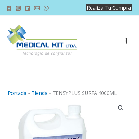
Ir
Realiza Tu Compra
al
contenido
Portada
»
Tienda
»
TENSYPLUS SURFA 4000ML
TENSYPLUS
SURFA
4000ML
cantidad